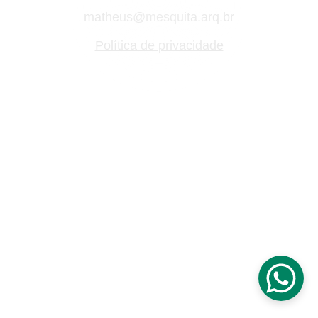
matheus@mesquita.arq.br
Política de privacidade
Ed. Lá Sierra
Av. Dr. Durval Nicolau, n°1099, 
Mantiqueira - São João da Boa Vista - 
SP.